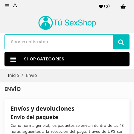


(
0
)
shopping_basket
favorite
view_headline
SHOP CATEGORIES
Inicio
Envío
ENVÍO
Envíos y devoluciones
Envío del paquete
Como norma general, los paquetes se envían dentro de las 48
horas siguientes a la recepción del pago, través de UPS con