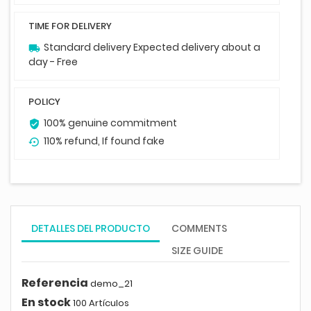
TIME FOR DELIVERY
Standard delivery Expected delivery about a
local_shipping
day - Free
POLICY
100% genuine commitment
verified_user
110% refund, If found fake
settings_backup_restore
DETALLES DEL PRODUCTO
COMMENTS
SIZE GUIDE
Referencia
demo_21
En stock
100 Artículos