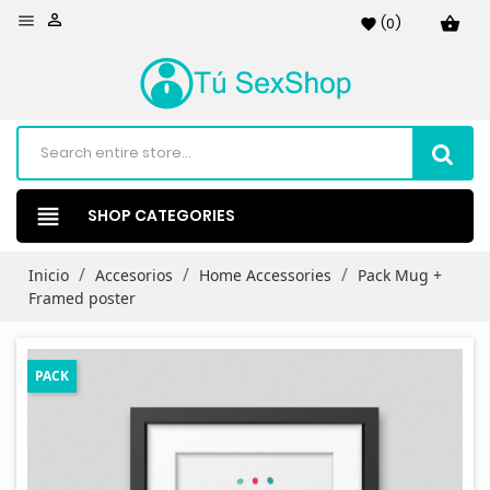


(
0
)
shopping_basket
favorite
view_headline
SHOP CATEGORIES
Inicio
Accesorios
Home Accessories
Pack Mug +
Framed poster
PACK