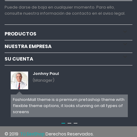
Puede darse de baja en cualquier momento. Para ello,
consulte nuestra información de contacto en el aviso legal.

PRODUCTOS

NUESTRA EMPRESA

SU CUENTA
Jonhny Paul
(Manager)
with
FashionMall theme is a premium pretashop theme with
Fas
s of
flexible theme options, it looks stunning on all types of
fle
screens
sc
© 2019
Tú SexShop
Derechos Reservados.