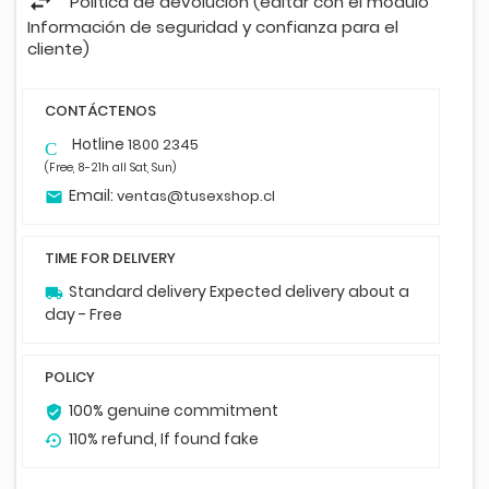
Política de devolución (editar con el módulo
Información de seguridad y confianza para el
cliente)
CONTÁCTENOS
Hotline
1800 2345
Celular
(Free, 8-21h all Sat, Sun)
Email:
ventas@tusexshop.cl
email
TIME FOR DELIVERY
Standard delivery Expected delivery about a
local_shipping
day - Free
POLICY
100% genuine commitment
verified_user
110% refund, If found fake
settings_backup_restore