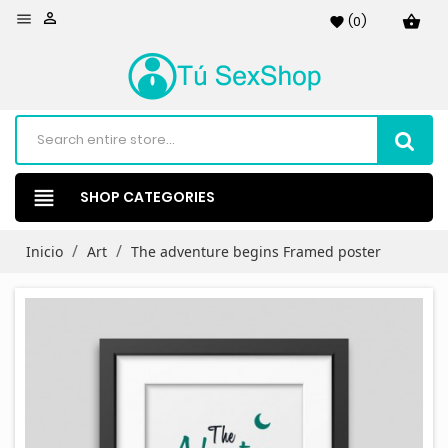


(
0
)
shopping_basket
favorite
view_headline
SHOP CATEGORIES
Inicio
Art
The adventure begins Framed poster